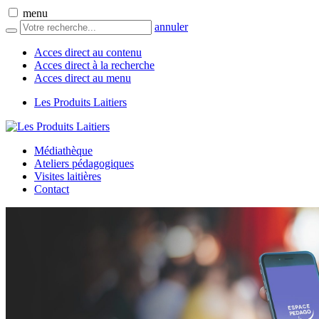
menu
annuler
Acces direct au contenu
Acces direct à la recherche
Acces direct au menu
Les Produits Laitiers
Médiathèque
Ateliers pédagogiques
Visites laitières
Contact