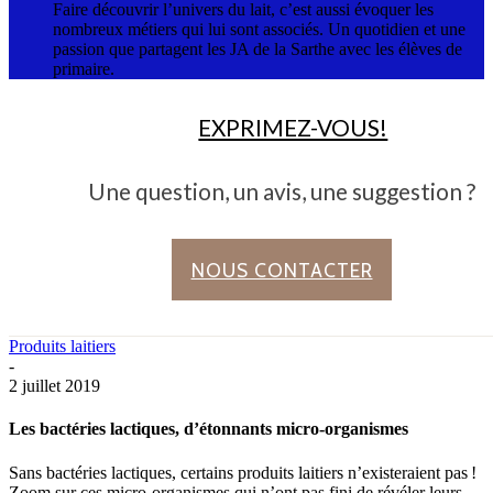
Faire découvrir l’univers du lait, c’est aussi évoquer les
nombreux métiers qui lui sont associés. Un quotidien et une
passion que partagent les JA de la Sarthe avec les élèves de
primaire.
EXPRIMEZ-VOUS!
Une question, un avis, une suggestion ?
NOUS CONTACTER
Produits laitiers
-
2 juillet 2019
Les bactéries lactiques, d’étonnants micro-organismes
Sans bactéries lactiques, certains produits laitiers n’existeraient pas !
Zoom sur ces micro-organismes qui n’ont pas fini de révéler leurs