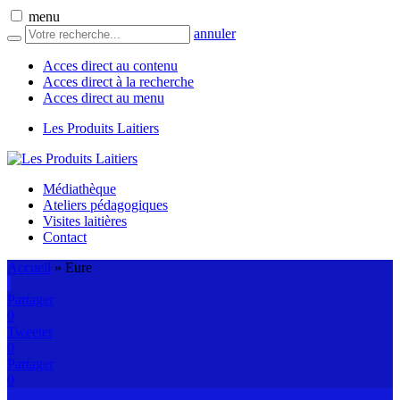
menu
annuler
Acces direct au contenu
Acces direct à la recherche
Acces direct au menu
Les Produits Laitiers
Médiathèque
Ateliers pédagogiques
Visites laitières
Contact
Accueil
»
Eure
Partager
0
Tweeter
0
Partager
0