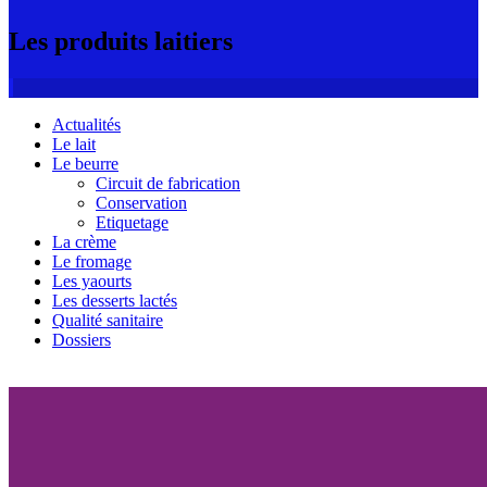
Les produits laitiers
Actualités
Le lait
Le beurre
Circuit de fabrication
Conservation
Etiquetage
La crème
Le fromage
Les yaourts
Les desserts lactés
Qualité sanitaire
Dossiers