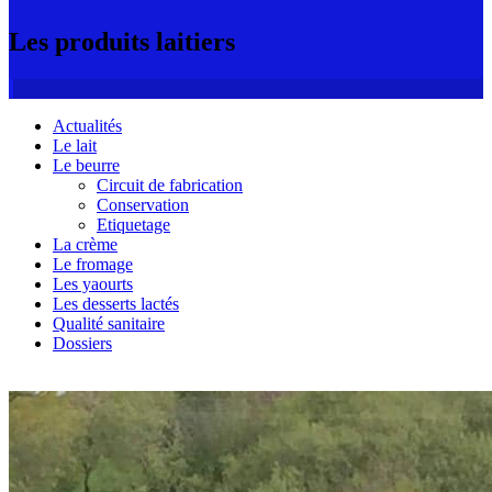
Les produits laitiers
Actualités
Le lait
Le beurre
Circuit de fabrication
Conservation
Etiquetage
La crème
Le fromage
Les yaourts
Les desserts lactés
Qualité sanitaire
Dossiers