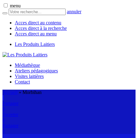
menu
annuler
Acces direct au contenu
Acces direct à la recherche
Acces direct au menu
Les Produits Laitiers
Médiathèque
Ateliers pédagogiques
Visites laitières
Contact
Accueil
»
Morbihan
Partager
0
Tweeter
0
Partager
0