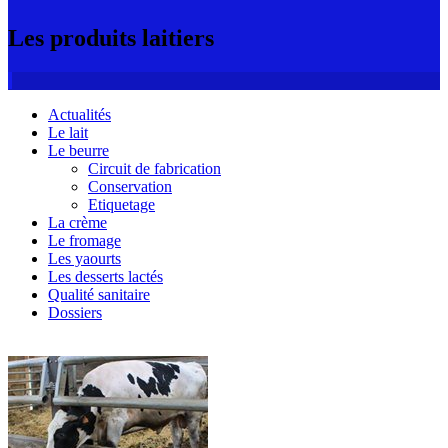
Les produits laitiers
Actualités
Le lait
Le beurre
Circuit de fabrication
Conservation
Etiquetage
La crème
Le fromage
Les yaourts
Les desserts lactés
Qualité sanitaire
Dossiers