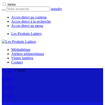
menu
annuler
Acces direct au contenu
Acces direct à la recherche
Acces direct au menu
Les Produits Laitiers
Médiathèque
Ateliers pédagogiques
Visites laitières
Contact
Accueil
»
Nord
Partager
0
Tweeter
0
Partager
0