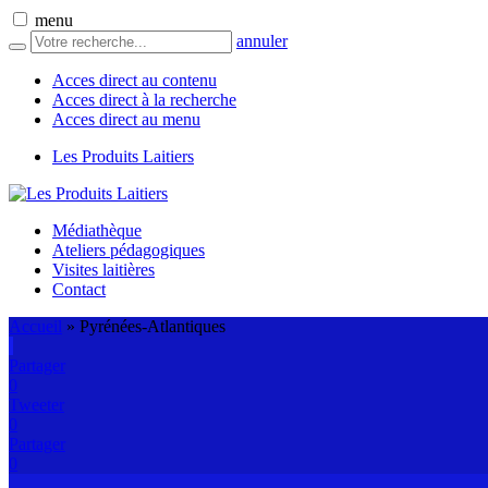
menu
annuler
Acces direct au contenu
Acces direct à la recherche
Acces direct au menu
Les Produits Laitiers
Médiathèque
Ateliers pédagogiques
Visites laitières
Contact
Accueil
»
Pyrénées-Atlantiques
Partager
0
Tweeter
0
Partager
0