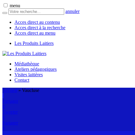
menu
annuler
Acces direct au contenu
Acces direct à la recherche
Acces direct au menu
Les Produits Laitiers
Médiathèque
Ateliers pédagogiques
Visites laitières
Contact
Accueil
»
Vaucluse
Partager
0
Tweeter
0
Partager
0