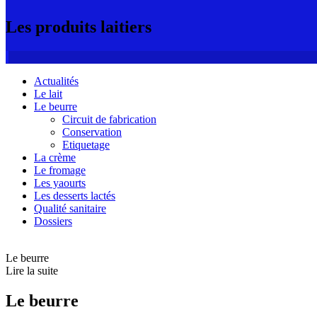
Les produits laitiers
Actualités
Le lait
Le beurre
Circuit de fabrication
Conservation
Etiquetage
La crème
Le fromage
Les yaourts
Les desserts lactés
Qualité sanitaire
Dossiers
Le beurre
Lire la suite
Le beurre