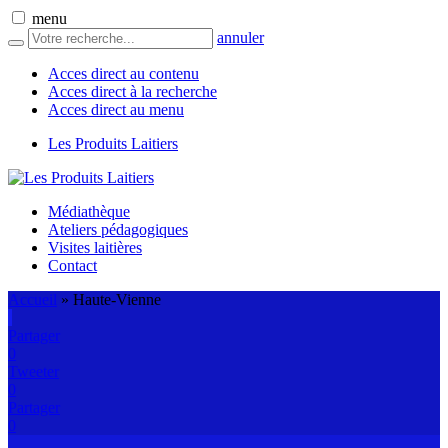
menu
annuler
Acces direct au contenu
Acces direct à la recherche
Acces direct au menu
Les Produits Laitiers
Médiathèque
Ateliers pédagogiques
Visites laitières
Contact
Accueil
»
Haute-Vienne
Partager
0
Tweeter
0
Partager
0