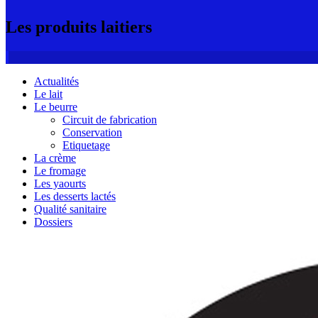
Les produits laitiers
Actualités
Le lait
Le beurre
Circuit de fabrication
Conservation
Etiquetage
La crème
Le fromage
Les yaourts
Les desserts lactés
Qualité sanitaire
Dossiers