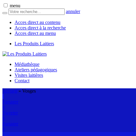
menu
annuler
Acces direct au contenu
Acces direct à la recherche
Acces direct au menu
Les Produits Laitiers
Médiathèque
Ateliers pédagogiques
Visites laitières
Contact
Accueil
»
Vosges
Partager
0
Tweeter
0
Partager
0