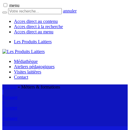
menu
annuler
Acces direct au contenu
Acces direct à la recherche
Acces direct au menu
Les Produits Laitiers
Médiathèque
Ateliers pédagogiques
Visites laitières
Contact
Accueil
»
Métiers & formations
Partager
0
Tweeter
0
Partager
0