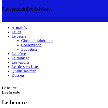
Les produits laitiers
Actualités
Le lait
Le beurre
Circuit de fabrication
Conservation
Etiquetage
La crème
Le fromage
Les yaourts
Les desserts lactés
Qualité sanitaire
Dossiers
Le beurre
Lire la suite
Le beurre