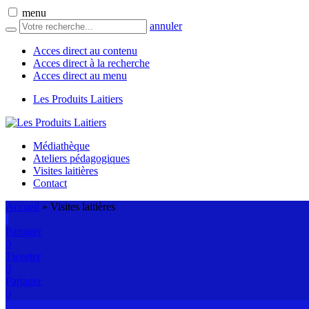
menu
annuler
Acces direct au contenu
Acces direct à la recherche
Acces direct au menu
Les Produits Laitiers
Médiathèque
Ateliers pédagogiques
Visites laitières
Contact
Accueil
»
Visites laitières
Partager
0
Tweeter
0
Partager
0