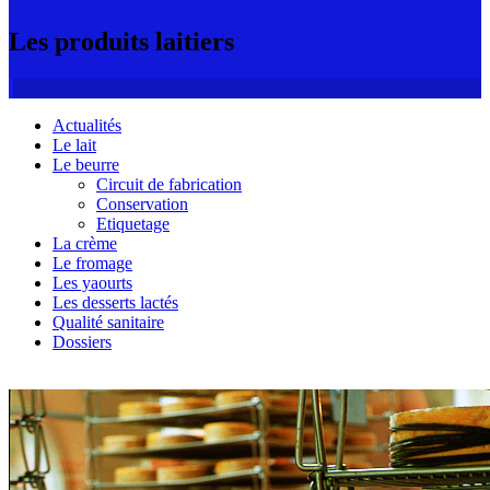
Les produits laitiers
Actualités
Le lait
Le beurre
Circuit de fabrication
Conservation
Etiquetage
La crème
Le fromage
Les yaourts
Les desserts lactés
Qualité sanitaire
Dossiers