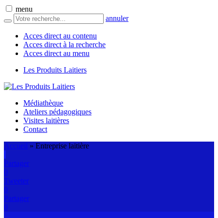
menu
annuler
Acces direct au contenu
Acces direct à la recherche
Acces direct au menu
Les Produits Laitiers
Médiathèque
Ateliers pédagogiques
Visites laitières
Contact
Accueil
»
Entreprise laitière
Partager
0
Tweeter
0
Partager
0