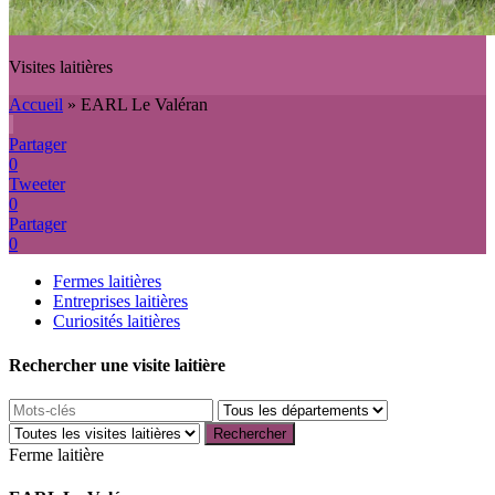
Visites laitières
Accueil
»
EARL Le Valéran
Partager
0
Tweeter
0
Partager
0
Fermes laitières
Entreprises laitières
Curiosités laitières
Rechercher une visite laitière
Ferme laitière