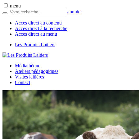
menu
annuler
Acces direct au contenu
Acces direct à la recherche
Acces direct au menu
Les Produits Laitiers
Médiathèque
Ateliers pédagogiques
Visites laitières
Contact