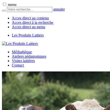
menu
annuler
Acces direct au contenu
Acces direct à la recherche
Acces direct au menu
Les Produits Laitiers
Médiathèque
Ateliers pédagogiques
Visites laitières
Contact