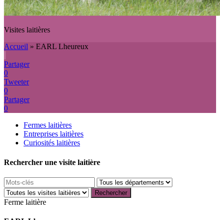
Visites laitières
Accueil
»
EARL Lheureux
Partager
0
Tweeter
0
Partager
0
Fermes laitières
Entreprises laitières
Curiosités laitières
Rechercher une visite laitière
Ferme laitière