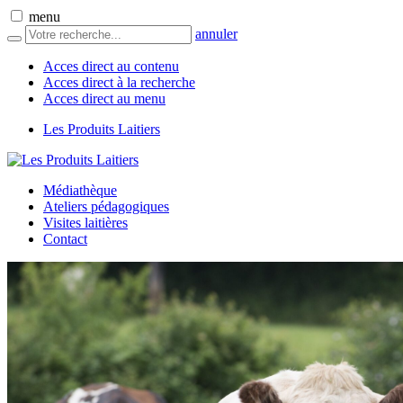
menu
annuler
Acces direct au contenu
Acces direct à la recherche
Acces direct au menu
Les Produits Laitiers
Médiathèque
Ateliers pédagogiques
Visites laitières
Contact