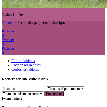
Visites laitières
Accueil
»
Ferme des peupliers – Gravigny
Partager
0
Tweeter
0
Partager
0
Fermes laitières
Entreprises laitières
Curiosités laitières
Rechercher une visite laitière
Ferme laitière