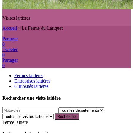
Visites laitières
Accueil
»
La Ferme du Lariquet
Partager
0
Tweeter
0
Partager
0
Fermes laitières
Entreprises laitières
Curiosités laitières
Rechercher une visite laitière
Ferme laitière