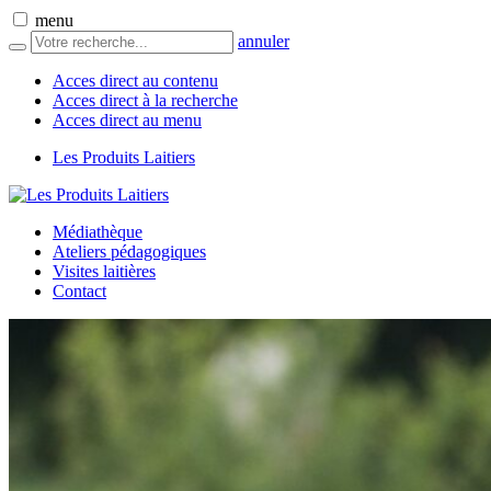
menu
annuler
Acces direct au contenu
Acces direct à la recherche
Acces direct au menu
Les Produits Laitiers
Médiathèque
Ateliers pédagogiques
Visites laitières
Contact