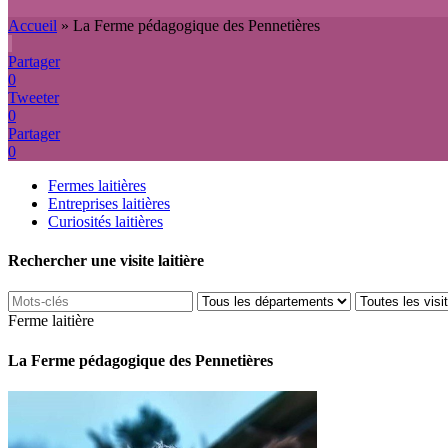
Accueil
»
La Ferme pédagogique des Pennetières
Partager
0
Tweeter
0
Partager
0
Fermes laitières
Entreprises laitières
Curiosités laitières
Rechercher une visite laitière
Ferme laitière
La Ferme pédagogique des Pennetières