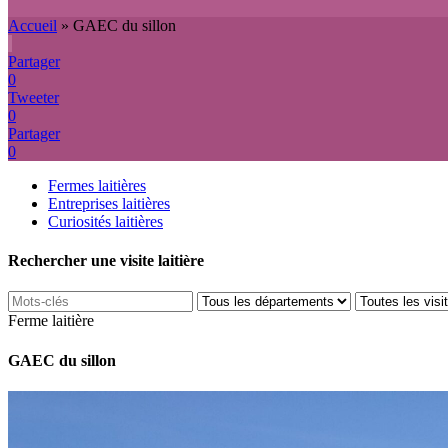
Accueil
»
GAEC du sillon
Partager
0
Tweeter
0
Partager
0
Fermes laitières
Entreprises laitières
Curiosités laitières
Rechercher une visite laitière
Ferme laitière
GAEC du sillon