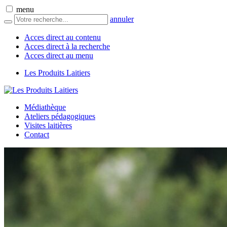
menu
annuler
Acces direct au contenu
Acces direct à la recherche
Acces direct au menu
Les Produits Laitiers
Médiathèque
Ateliers pédagogiques
Visites laitières
Contact