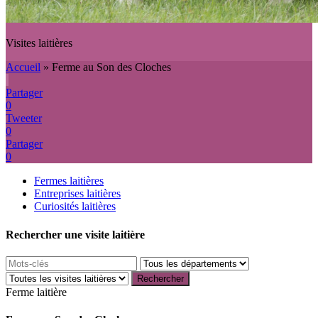
Visites laitières
Accueil
»
Ferme au Son des Cloches
Partager
0
Tweeter
0
Partager
0
Fermes laitières
Entreprises laitières
Curiosités laitières
Rechercher une visite laitière
Ferme laitière