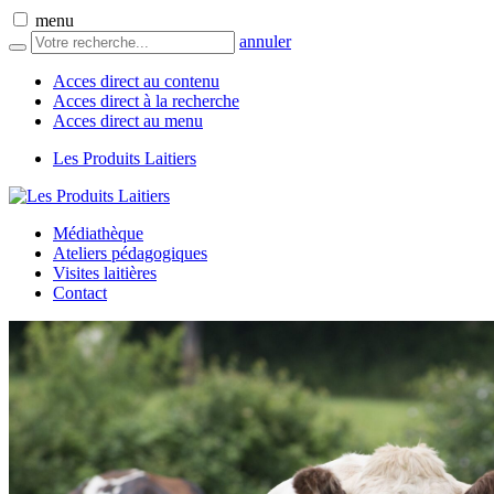
menu
annuler
Acces direct au contenu
Acces direct à la recherche
Acces direct au menu
Les Produits Laitiers
Médiathèque
Ateliers pédagogiques
Visites laitières
Contact