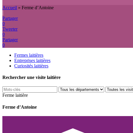
Accueil
»
Ferme d’Antoine
Partager
0
Tweeter
0
Partager
0
Fermes laitières
Entreprises laitières
Curiosités laitières
Rechercher une visite laitière
Ferme laitière
Ferme d’Antoine