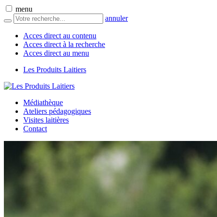
menu
annuler
Acces direct au contenu
Acces direct à la recherche
Acces direct au menu
Les Produits Laitiers
Médiathèque
Ateliers pédagogiques
Visites laitières
Contact