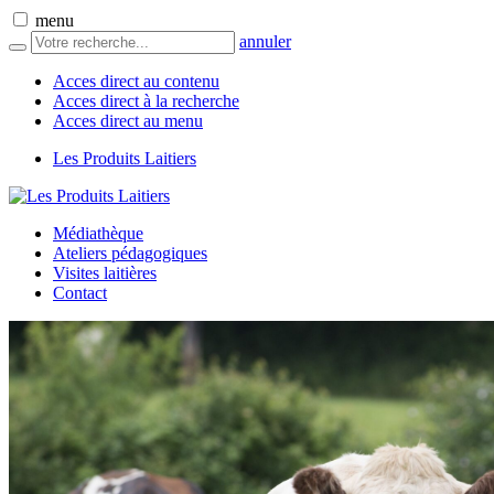
menu
annuler
Acces direct au contenu
Acces direct à la recherche
Acces direct au menu
Les Produits Laitiers
Médiathèque
Ateliers pédagogiques
Visites laitières
Contact