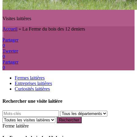
Visites laitières
Accueil
»
La Ferme du bois des 12 deniers
Partager
0
Tweeter
0
Partager
0
Fermes laitières
Entreprises laitières
Curiosités laitières
Rechercher une visite laitière
Ferme laitière