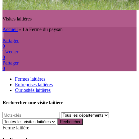
Visites laitières
Accueil
»
La Ferme du paysan
Partager
0
Tweeter
0
Partager
0
Fermes laitières
Entreprises laitières
Curiosités laitières
Rechercher une visite laitière
Ferme laitière