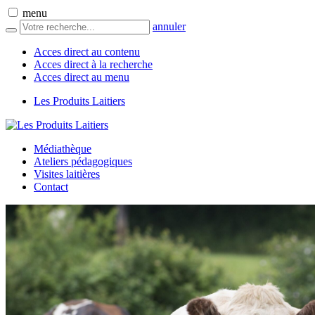
menu
annuler
Acces direct au contenu
Acces direct à la recherche
Acces direct au menu
Les Produits Laitiers
Médiathèque
Ateliers pédagogiques
Visites laitières
Contact