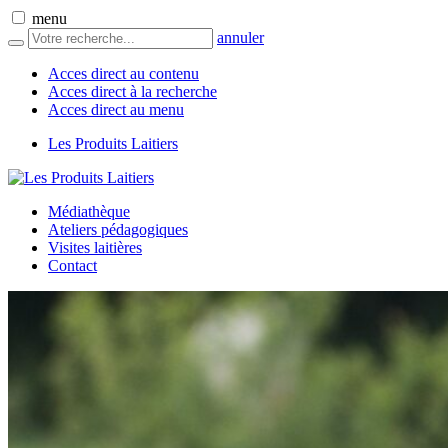
menu
annuler
Acces direct au contenu
Acces direct à la recherche
Acces direct au menu
Les Produits Laitiers
Médiathèque
Ateliers pédagogiques
Visites laitières
Contact