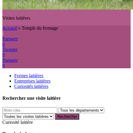
Visites laitières
Accueil
»
Temple du fromage
Partager
0
Tweeter
0
Partager
0
Fermes laitières
Entreprises laitières
Curiosités laitières
Rechercher une visite laitière
Curiosité laitière