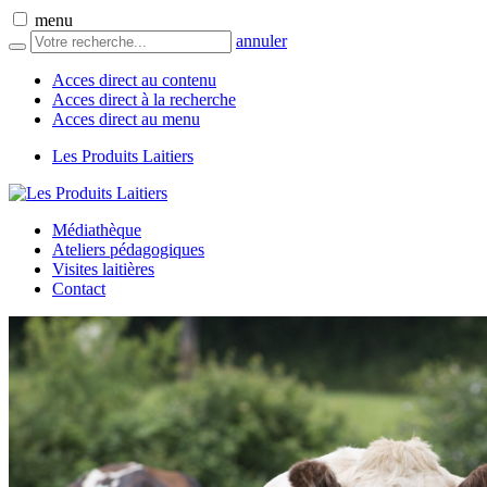
menu
annuler
Acces direct au contenu
Acces direct à la recherche
Acces direct au menu
Les Produits Laitiers
Médiathèque
Ateliers pédagogiques
Visites laitières
Contact