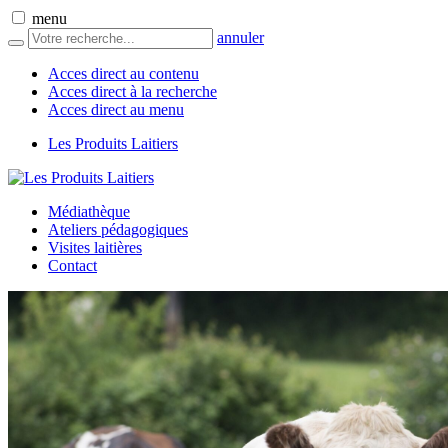
menu
annuler
Acces direct au contenu
Acces direct à la recherche
Acces direct au menu
Les Produits Laitiers
Médiathèque
Ateliers pédagogiques
Visites laitières
Contact