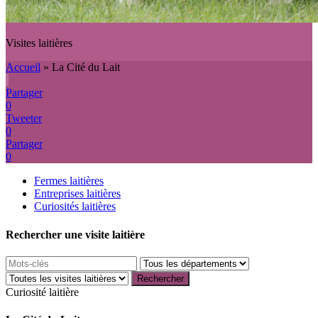
Visites laitières
Accueil
»
La Cité du Lait
Partager
0
Tweeter
0
Partager
0
Fermes laitières
Entreprises laitières
Curiosités laitières
Rechercher une visite laitière
Curiosité laitière