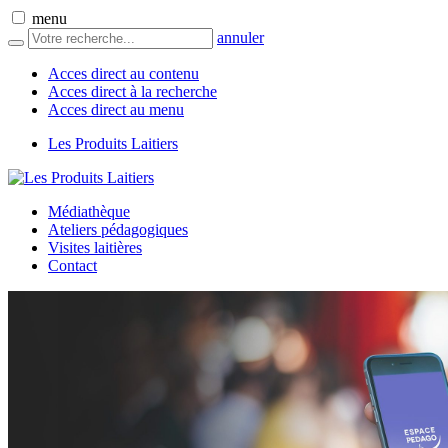
menu
annuler
Acces direct au contenu
Acces direct à la recherche
Acces direct au menu
Les Produits Laitiers
Médiathèque
Ateliers pédagogiques
Visites laitières
Contact