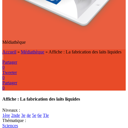
Médiathèque
Accueil
»
Médiathèque
»
Affiche : La fabrication des laits liquides
Partager
0
Tweeter
0
Partager
0
Affiche : La fabrication des laits liquides
Niveaux :
1ère
2nde
3e
4e
5e
6e
Tle
Thématique :
Sciences