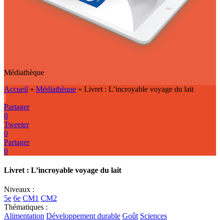
Médiathèque
Accueil
»
Médiathèque
»
Livret : L’incroyable voyage du lait
Partager
0
Tweeter
0
Partager
0
Livret : L’incroyable voyage du lait
Niveaux :
5e
6e
CM1
CM2
Thématiques :
Alimentation
Développement durable
Goût
Sciences