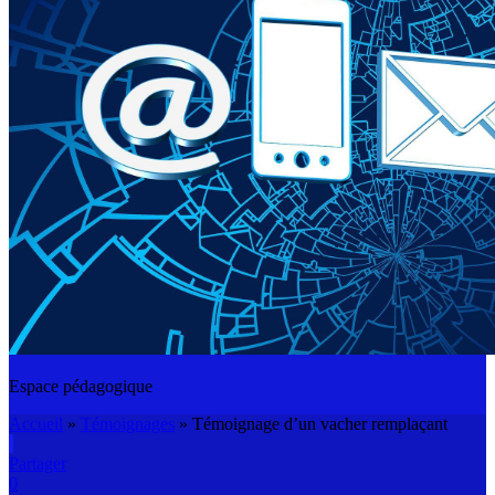
Espace pédagogique
Accueil
»
Témoignages
»
Témoignage d’un vacher remplaçant
Partager
0