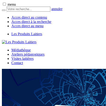
menu
annuler
Acces direct au contenu
Acces direct à la recherche
Acces direct au menu
Les Produits Laitiers
Médiathèque
Ateliers pédagogiques
Visites laitières
Contact