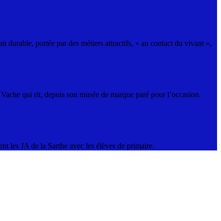
 durable, portée par des métiers attractifs, « au contact du vivant »,
a Vache qui rit, depuis son musée de marque paré pour l’occasion.
nt les JA de la Sarthe avec les élèves de primaire.