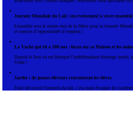
Rencontre avec Gérard Bosquet, vétérinaire rural spécialisé en
31-05
Journée Mondiale du Lait : un événement à vivre ensemble
Ensemble sera le maitre mot de la filière pour la Journée Mondial
et sources d’opportunités d’emplois !
02-04
La Vache qui rit a 100 ans : focus sur sa Maison et les anim
Depuis le Jura où est fabriqué l’emblématique fromage fondu, un
Visite !
10-02
Sarthe : de jeunes éleveurs rencontrent les élèves
Faire découvrir l’univers du lait, c’est aussi évoquer les nombre