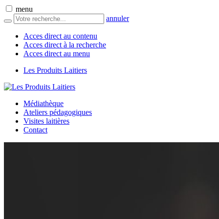
menu
annuler
Acces direct au contenu
Acces direct à la recherche
Acces direct au menu
Les Produits Laitiers
Médiathèque
Ateliers pédagogiques
Visites laitières
Contact