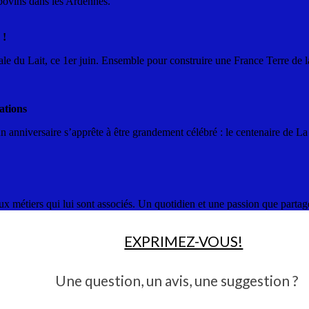
 bovins dans les Ardennes.
 !
e du Lait, ce 1er juin. Ensemble pour construire une France Terre de lait
ations
 anniversaire s’apprête à être grandement célébré : le centenaire de L
ux métiers qui lui sont associés. Un quotidien et une passion que partage
EXPRIMEZ-VOUS!
Une question, un avis, une suggestion ?