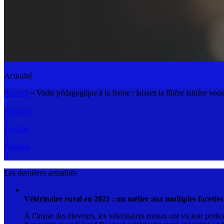
Actualité
Accueil
»
Visite pédagogique à la ferme : laissez la filière laitière vou
Partager
0
Tweeter
0
Partager
0
Les dernières actualités
30-08
Vétérinaire rural en 2021 : un métier aux multiples facettes
À l’instar des éleveurs, les vétérinaires ruraux ont vu leur pr