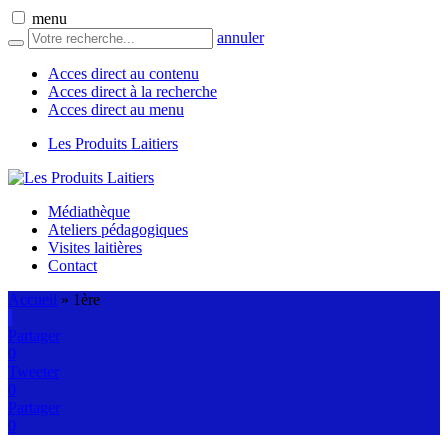
menu
annuler
Acces direct au contenu
Acces direct à la recherche
Acces direct au menu
Les Produits Laitiers
Médiathèque
Ateliers pédagogiques
Visites laitières
Contact
Accueil
»
1ère
Partager
0
Tweeter
0
Partager
0