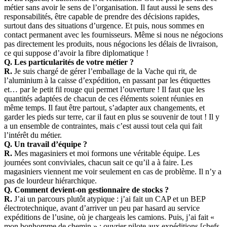
métier sans avoir le sens de l’organisation. Il faut aussi le sens des
responsabilités, être capable de prendre des décisions rapides,
surtout dans des situations d’urgence. Et puis, nous sommes en
contact permanent avec les fournisseurs. Même si nous ne négocions
pas directement les produits, nous négocions les délais de livraison,
ce qui suppose d’avoir la fibre diplomatique !
Q. Les particularités de votre métier ?
R.
Je suis chargé de gérer l’emballage de la Vache qui rit, de
l’aluminium à la caisse d’expédition, en passant par les étiquettes
et… par le petit fil rouge qui permet l’ouverture ! Il faut que les
quantités adaptées de chacun de ces éléments soient réunies en
même temps. Il faut être partout, s’adapter aux changements, et
garder les pieds sur terre, car il faut en plus se souvenir de tout ! Il y
a un ensemble de contraintes, mais c’est aussi tout cela qui fait
l’intérêt du métier.
Q. Un travail d’équipe ?
R.
Mes magasiniers et moi formons une véritable équipe. Les
journées sont conviviales, chacun sait ce qu’il a à faire. Les
magasiniers viennent me voir seulement en cas de problème. Il n’y a
pas de lourdeur hiérarchique.
Q. Comment devient-on gestionnaire de stocks ?
R.
J’ai un parcours plutôt atypique : j’ai fait un CAP et un BEP
électrotechnique, avant d’arriver un peu par hasard au service
expéditions de l’usine, où je chargeais les camions. Puis, j’ai fait «
mon bonhomme de chemin » : ouvrier pilote aux expéditions [chefs