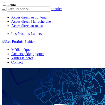
menu
annuler
Acces direct au contenu
Acces direct à la recherche
Acces direct au menu
Les Produits Laitiers
Médiathèque
Ateliers pédagogiques
Visites laitières
Contact