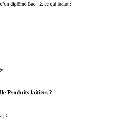
es d’un diplôme Bac +2, ce qui inclut :
ge.
le Produits laitiers ?
…) ;